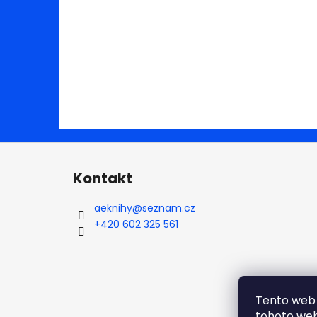
Z
á
Kontakt
p
a
aeknihy
@
seznam.cz
t
+420 602 325 561
í
Tento web 
tohoto webu