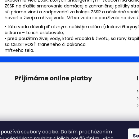
ZSSR na ďalšie smerovanie domácej a zahraničnej politiky str
sú priamo vinní a zodpovední za kolaps ZSSR a následné sociá
hovorí o živej a mŕtvej vode. Mŕtva voda sa používala na dva ú
• túto vodu dávali piť rôznym nečistým silám (drakovi Goryn
bitkami – to ich oslabovalo;
• pred použitím živej vody, ktorá vracala k životu, sa rany kro
sa CELISTVOSŤ zraneného či dokonca
mŕtveho tela.
Přijímáme online platby
používá soubory cookie. Dalším procházením
S
 vyjadřujete souhlas s jejich používáním.. Více