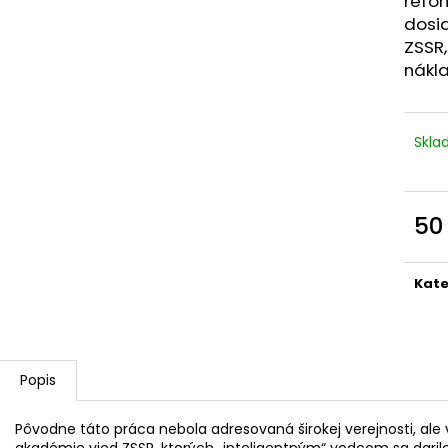
refor
dosi
ZSSR,
nákla
Skl
50
Měr
cena
Kate
Popis
Pôvodne táto práca nebola adresovaná širokej verejnosti, ale
akadémie vied ZSSR, ktorých „inteligentným“ vodcom sa daril