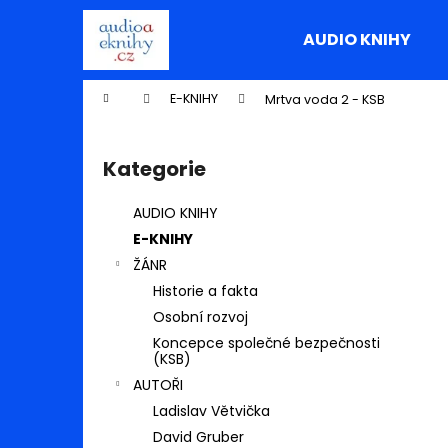
K
Přejít
na
o
AUDIO KNIHY
obsah
Zpět
Zpět
š
do
do
í
Domů
E-KNIHY
Mrtva voda 2 - KSB
k
obchodu
obchodu
P
o
Kategorie
Přeskočit
s
kategorie
t
AUDIO KNIHY
r
E-KNIHY
a
ŽÁNR
n
Historie a fakta
n
Osobní rozvoj
í
Koncepce společné bezpečnosti
p
(KSB)
a
AUTOŘI
n
Ladislav Větvička
e
David Gruber