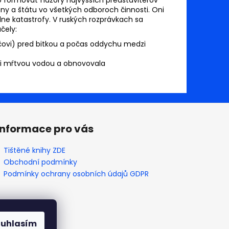
any a štátu vo všetkých odboroch činnosti. Oni
lne katastrofy. V ruských rozprávkach sa
čely:
yčovi) pred bitkou a počas oddychu medzi
pili mŕtvou vodou a obnovovala
Informace pro vás
Tištěné knihy ZDE
Obchodní podmínky
Podmínky ochrany osobních údajů GDPR
ouhlasím