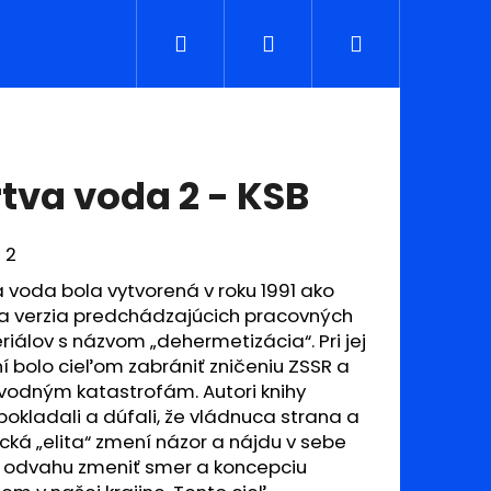
Hledat
Přihlášení
Nákupní
košík
tva voda 2 - KSB
 2
 voda bola vytvorená v roku 1991 ako
ka verzia predchádzajúcich pracovných
iálov s názvom „dehermetizácia“. Pri jej
í bolo cieľom zabrániť zničeniu ZSSR a
vodným katastrofám. Autori knihy
okladali a dúfali, že vládnuca strana a
ká „elita“ zmení názor a nájdu v sebe
a odvahu zmeniť smer a koncepciu