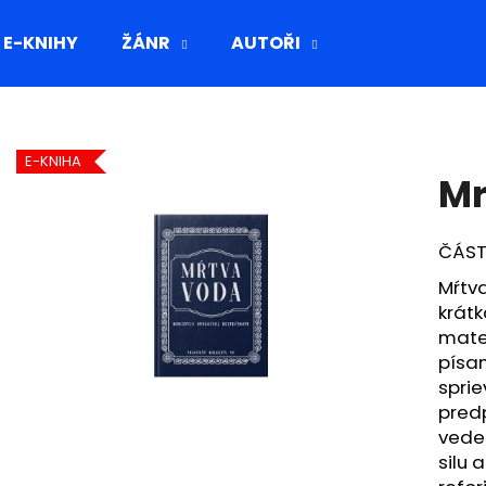
E-KNIHY
ŽÁNR
AUTOŘI
Co potřebujete najít?
E-KNIHA
Mr
HLEDAT
ČÁST
Mŕtva
krát
mater
písan
sprie
predp
vedec
silu 