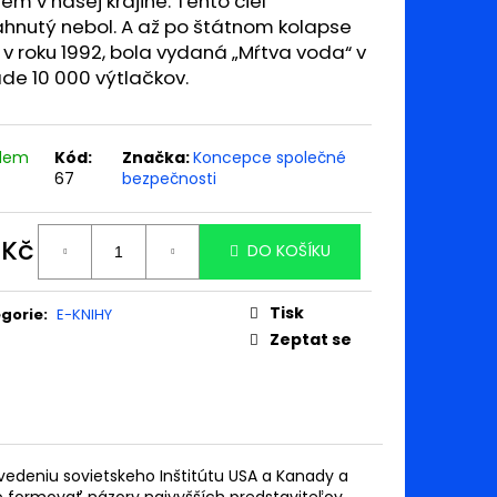
iem v našej krajine. Tento cieľ
ahnutý nebol. A až po štátnom kolapse
 v roku 1992, bola vydaná „Mŕtva voda“ v
de 10 000 výtlačkov.
adem
Kód:
Značka:
Koncepce společné
67
bezpečnosti
 Kč
DO KOŠÍKU
ná
:
Tisk
gorie
:
E-KNIHY
Zeptat se
 vedeniu sovietskeho Inštitútu USA a Kanady a
o formovať názory najvyšších predstaviteľov