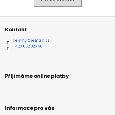
a
j
Z
í
á
t
Kontakt
p
?
a
aeknihy
@
seznam.cz
t
+420 602 325 561
í
HLEDAT
Přijímáme online platby
Informace pro vás